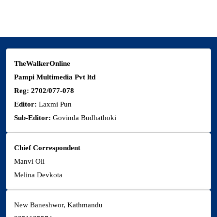
thewalkermagazine@gmail.com
TheWalkerOnline
Pampi Multimedia Pvt ltd
Reg: 2702/077-078
Editor:
Laxmi Pun
Sub-Editor:
Govinda Budhathoki
Chief Correspondent
Manvi Oli
Melina Devkota
New Baneshwor, Kathmandu