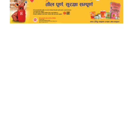
TheWalkerOnline
Pampi Multimedia Pvt ltd
Reg: 2702/077-078
Editor: Laxmi Pun
Sub-Editor: Govinda Budhathoki
Chief Correspondent
Manvi Oli
Melina Devkota
New Baneshwor, Kathmandu
9851185574