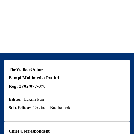
Melina Devkota
New Baneshwor, Kathmandu
9851185574
thewalkermagazine@gmail.com
TheWalkerOnline
Pampi Multimedia Pvt ltd
Reg: 2702/077-078
Editor:
Laxmi Pun
Sub-Editor:
Govinda Budhathoki
Chief Correspondent