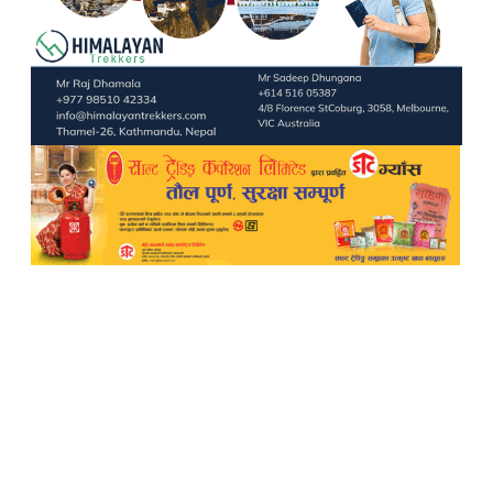
TheWalkerOnline
Pampi Multimedia Pvt ltd
Reg: 2702/077-078
Editor: Laxmi Pun
Sub-Editor: Govinda Budhathoki
Chief Correspondent
Manvi Oli