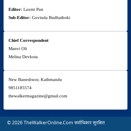
Editor:
Laxmi Pun
Sub-Editor:
Govinda Budhathoki
Chief Correspondent
Manvi Oli
Melina Devkota
New Baneshwor, Kathmandu
9851185574
thewalkermagazine@gmail.com
© 2026 TheWalkerOnline.Com सर्वाधिकार सुरक्षित