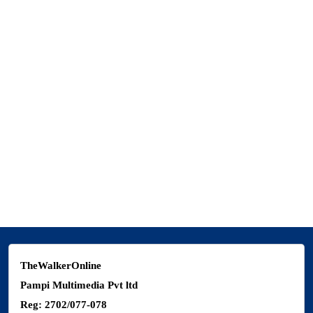
Reg: 2702/077-078
Editor: Laxmi Pun
Sub-Editor: Govinda Budhathoki
Chief Correspondent
Manvi Oli
Melina Devkota
New Baneshwor, Kathmandu
9851185574
thewalkermagazine@gmail.com
TheWalkerOnline
Pampi Multimedia Pvt ltd
Reg: 2702/077-078