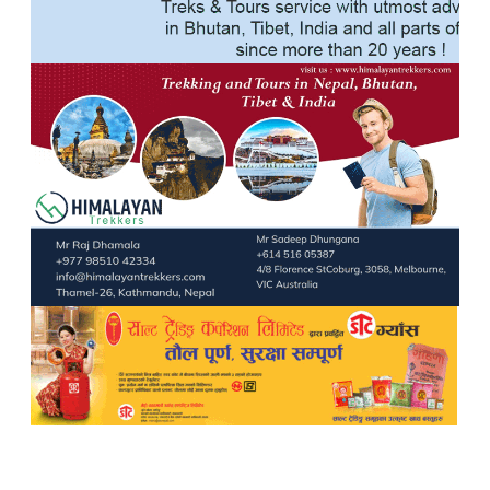
TheWalkerOnline
Pampi Multimedia Pvt ltd