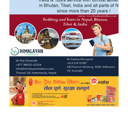
TheWalkerOnline
Pampi Multimedia Pvt ltd