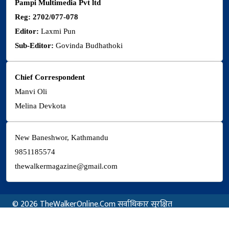
Pampi Multimedia Pvt ltd
Reg: 2702/077-078
Editor:
Laxmi Pun
Sub-Editor:
Govinda Budhathoki
Chief Correspondent
Manvi Oli
Melina Devkota
New Baneshwor, Kathmandu
9851185574
thewalkermagazine@gmail.com
© 2026 TheWalkerOnline.Com सर्वाधिकार सुरक्षित
Powered By :
Aarush Creation