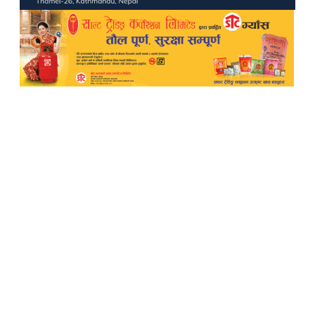
TheWalkerOnline
Pampi Multimedia Pvt ltd
Reg: 2702/077-078
Editor: Laxmi Pun
Sub-Editor: Govinda Budhathoki
Chief Correspondent
Manvi Oli
Melina Devkota
New Baneshwor, Kathmandu
9851185574
thewalkermagazine@gmail.com