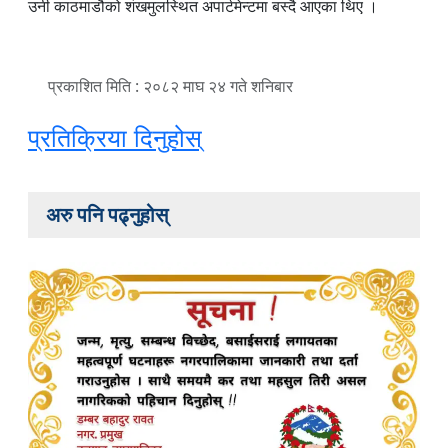
उनी काठमाडौको शंखमुलस्थित अपार्टमेन्टमा बस्दै आएका थिए ।
प्रकाशित मिति : २०८२ माघ २४ गते शनिबार
प्रतिक्रिया दिनुहोस्
अरु पनि पढ्नुहोस्