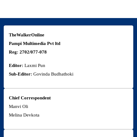
TheWalkerOnline
Pampi Multimedia Pvt ltd
Reg: 2702/077-078
Editor:
Laxmi Pun
Sub-Editor:
Govinda Budhathoki
Chief Correspondent
Manvi Oli
Melina Devkota