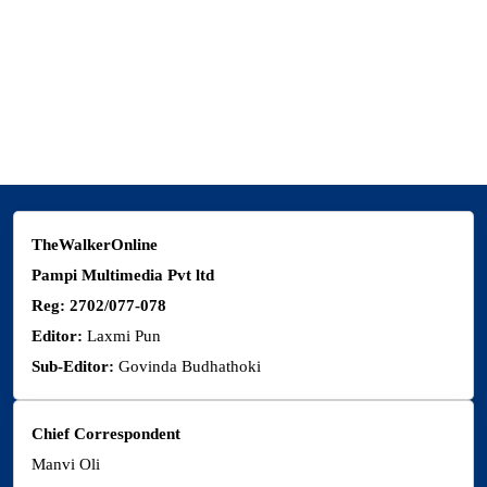
New Baneshwor, Kathmandu
9851185574
thewalkermagazine@gmail.com
TheWalkerOnline
Pampi Multimedia Pvt ltd
Reg: 2702/077-078
Editor:
Laxmi Pun
Sub-Editor:
Govinda Budhathoki
Chief Correspondent
Manvi Oli