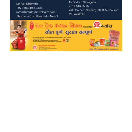
TheWalkerOnline
Pampi Multimedia Pvt ltd
Reg: 2702/077-078
Editor: Laxmi Pun
Sub-Editor: Govinda Budhathoki
Chief Correspondent
Manvi Oli
Melina Devkota