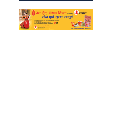
TheWalkerOnline
Pampi Multimedia Pvt ltd
Reg: 2702/077-078
Editor: Laxmi Pun
Sub-Editor: Govinda
Budhathoki
Chief Correspondent
Manvi Oli
Melina Devkota