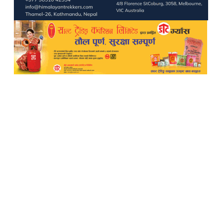
TheWalkerOnline
Pampi Multimedia Pvt ltd
Reg: 2702/077-078
Editor: Laxmi Pun
Sub-Editor: Govinda Budhathoki
Chief Correspondent
Manvi Oli
Melina Devkota
New Baneshwor, Kathmandu
9851185574