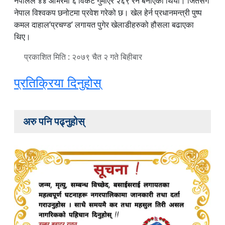
नेपालले ४४ ओभरमा ६ विकेट गुमाएर २६९ रन बनाएको थियो। जितसँगै
नेपाल विश्वकप छनोटमा प्रवेश गरेको छ। खेल हेर्न प्रधानमन्त्री पुष्प
कमल दाहाल’प्रचण्ड’ लगायत पुगेर खेलाडीहरुको हौसला बढाएका
थिए।
प्रकाशित मिति : २०७९ चैत २ गते बिहीबार
प्रतिक्रिया दिनुहोस्
अरु पनि पढ्नुहोस्