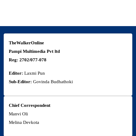
thewalkermagazine@gmail.com
TheWalkerOnline
Pampi Multimedia Pvt ltd
Reg: 2702/077-078
Editor:
Laxmi Pun
Sub-Editor:
Govinda Budhathoki
Chief Correspondent
Manvi Oli
Melina Devkota