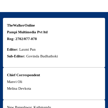
TheWalkerOnline
Pampi Multimedia Pvt ltd
Reg: 2702/077-078
Editor:
Laxmi Pun
Sub-Editor:
Govinda Budhathoki
Chief Correspondent
Manvi Oli
Melina Devkota
New Baneshwor, Kathmandu