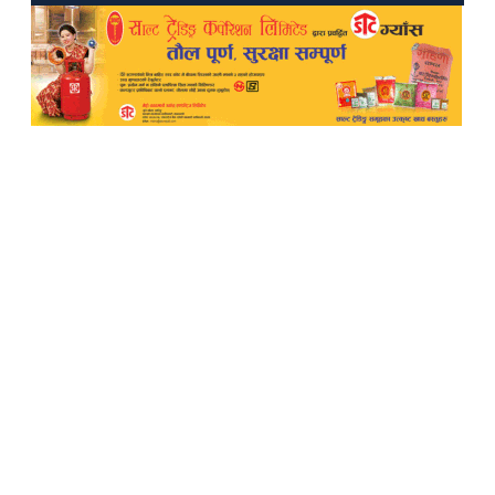
TheWalkerOnline
Pampi Multimedia Pvt ltd
Reg: 2702/077-078
Editor: Laxmi Pun
Sub-Editor: Govinda Budhathoki
Chief Correspondent
Manvi Oli
Melina Devkota
New Baneshwor, Kathmandu
9851185574
thewalkermagazine@gmail.com