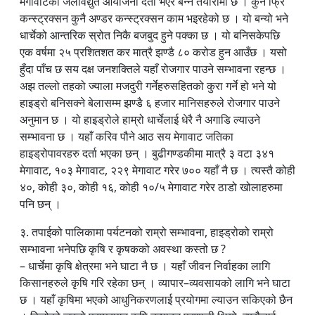
मेगावाटको जलविद्युत आयोजना दर्ता भएर बन्ने तयारीमा छ । कुनै फ्रि
कन्स्ट्रक्सन कुनै अण्डर कन्स्ट्रक्सन काम भइरहेको छ । यो बन्यो भने
धार्चेको आन्तरिक स्रोत निकै बजबुद हुने पक्का छ । यो बनिसकेपछि
एक वर्षमा २५ प्रशितशत कर मात्रै झण्डै ८० करोड हुन आउँछ । यसो
हुँदा पाँच छ सय दक्ष जनशक्तिले यहाँ रोजगार पाउने सम्भावना रहन्छ ।
अझ तल्लो तहको ज्याला मजदुरी गर्नेहरुसहितको कुरा गर्ने हो भने यो
हाइड्रो बनिसक्ने बेलासम्म झण्डै ६ हजार मानिसहरुले रोजगार पाउने
अनुमान छ । यो हाइड्रोले हाम्रो धार्चेलाई धेरै नै अगाडि ल्याउने
सम्भावना छ । यहाँ करिव पौने आठ सय मेगावाट जतिका
हाइड्रोपावरहरु दर्ता भएका छन् । बुढीगण्डकीमा मात्रै ३ वटा ३४१
मेगावाट, १०३ मेगावाट, २२९ मेगावाट गरेर ७०० यहाँ नै छ । त्यस्तै कोही
४०, कोही ३०, कोही १६, कोही १०/५ मेगावाट गरेर ठाडो खोलाहरुमा
पनि छन् ।
३. तपाईको पालिकामा पर्यटनको राम्रो सम्भावना, हाइड्रोको राम्रो
सम्भावना भनेपछि कृषि र कृषकको अवस्था कस्तो छ ?
– धार्चेमा कृषि क्षेत्रमा भने घाटा नै छ । यहाँ जीवन निर्वाहका लागि
किसानहरुले कृषि गरि रहेका छन् । व्यापार–व्यवसायको लागि भने घाटा
छ । यहाँ कृषिमा भएको आधुनिकरणलाई प्रयोगमा ल्याउन सकिएको छैन