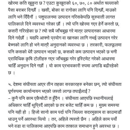
खोरमा कति खुकुरा छ ? एउटा कुखुराको ६०, ७०, ८० अर्थात चल्लाको
पैसा बराबर दिन्छौं । खसी, बोका वा रागोका लागि पनि दिन्छौं, माउको
लागि भने दिँदैनौं । पशुपालनमा उत्पादन गरिसकेपछि सुरुवाती लागत
पालिकाले दिने व्यवस्था गरेका छौं । त्यो पनि खोरमा गएर हेर्ने कस्तो छ,
कसरी गरिरहेका छ ? त्यो सबै जाँचबुझ गरे मात्र उत्पादनका आधारमा
दिने गर्दछौं । यद्यपि आफ्नो प्रयोग वा खानका लागि नभई उत्पादन गरेर
बेच्नको लागि हो भने मात्रै अनुदानको व्यवस्था छ । तरकारी, फलफूलमा
पनि कसको धेरै उत्पादन भएको छ, कसको कम उत्पादन भएको छ भनी
प्राविधिक कृषि टोलीहरु गएर जाँचबुझ गरेर इस्टिमेट गरेको आधारमा
चाहिँ अनुदान दिने गछौं । यो काम प्रभावकारी रुपमा अगाडि बढीरहेको
छ ।
५. देशमा संघीयता आएर तीन तहका सरकारहरु बनेका छन्, त्यो संघीयता
पूर्णरुपमा कार्यान्वयन भएको जस्तो लाग्छ तपाईंलाईं ?
– कुनै पनि काम एकैचोटी त हुँदैन । संघीयता आएपछि स्थानीयलाई
अधिकार चाहिँ थुप्रिदैं आएको छ तर बजेट चाहिँ कम छ । मु्ख्य समस्या
पनि यही हो । हिजो सानो काम पर्दा पनि जिल्ला सदरमुकाम वा काठमाडौं
धाउनु पर्ने अवस्था थियो । तर, अहिले त्यस्तो छैन । अहिले काम पर्यो
भने वडा वा पालिकामा आएपछि काम तत्काल समाधान हुने अवस्था छ ।