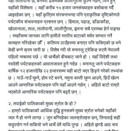
यहाँ तातोपानी छ, बनैभरी ढकमक्क लालीगुँरास फुल्ने गर्छन, यिनै हुन्
यहाँको विशेषता । यहाँ करीब १५ हजार जनसंख्याहरु बसोबास गर्दै
आइरहेका छन् । यहाँ कृत्रिम संरचनाभन्दा पनि प्राकृतिक दृष्टिकोणले
पर्यटकीय संभावनाहरु प्रशस्त छन् । हिमाल, पहाड, डाँडाकाँडा,
खोलानाला, ताल, तातोपानी, लालीगुँरास, झरना सबै प्रत्यक्ष हेर्न पाइन्छ
। त्यहाँसम्म जानका लागि हामीले स्तरीय बाटाको मर्मत सम्भार गर्ने
कामहरु गरिरहेका छौँ । कतिपय ठाउँहरुमा बनाएर पनि सकिएको छ भने
केही बन्ने क्रम जारी छ । विशेष गरी यो मनास्लु ट्रेकिङ रुटमै नेपालमै
पहिलो नम्बरमा पर्छ । यो धार्चेको बीचबाट जाने हो । यहाँ विदेशी तथा
स्वदेशी पर्यटकहरुको आवातजावत हुने गर्दछ । मनास्लु जाने पर्यटकहरु
वार्षिक १२ हजारदेखि २२ हजारसम्म यही बाटो भएर हिड्ने गरेको तथ्यांक
छ । गाउँ–गाउँ घुम्ने, होम स्टे बस्ने, नमुना बस्ती घुम्न आउने, हिउँ खेल्न
आउने आन्तरिक पर्यटकहरु पनि यहाँ आउने गर्छन् । अहिले बाटो राम्रो
भएकोले आन्तरिक पर्यटकहरु पनि बढ्दै छन् ।
२. तपाईको पालिकाको मुख्य स्रोत के हो ?
– हाम्रो पालिकाको आर्थिक वृद्धि हुनसक्ने मुख्य स्रोत भनेको यहाँको
जल नै हो भन्ने लाग्छ । जुन बगिरहेका जलस्रोतहरु छन्, तिनलाई सही
सदुपयोग गर्न सकियो भने धार्चे धेरै माथि पुग्छ । अहिले झण्डै आठ सय