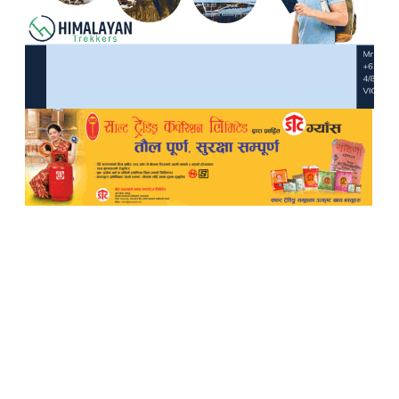
TheWalkerOnline
Pampi Multimedia Pvt ltd
Reg: 2702/077-078
Editor: Laxmi Pun
Sub-Editor: Govinda Budhathoki
Chief Correspondent
Manvi Oli