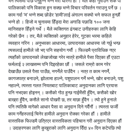
भने त्यसमा पछि पर्नुहुन्न भन्ने मेरो धारणा हो । मैले केही गुमाउन सके पो
पालिकाको पनि विकास हुन सक्छ भन्ने विचार परिवर्तन गराउनु पर्ने छ ।
काम गर्दा ‘म’ भन्ने शब्द छोडेर ‘हामी’लाई अंगाल्न सक्यो भने सफल हुन्छौं
भन्ने हो । हिजो म चुनावमा हिँड्दा मेरा अगाडि पछाडि १०० जना
मानिसहरु हिँड्ने गर्थे । मैले व्यक्तिगत ढंगबाट उनीहरुका लागि केहि
गरेको छैन । तर, मैले व्यक्तिको अनुहार हेरेर, गुटका भरमा कहिले
व्यवहार गरिन । अनुभवका आधारमा, उत्पादनका आधारमा जो गर्छु भन्छ
त्यसलाई हामीले जो भए पनि सहयोग गर्यौ । फिल्डमै प्राविधिक गएर
त्यहाँको उत्पादनको लेखाजोखा गरेर मात्रे हामीले पैसा दिएका हौं एउटा
फर्मलाई २ लाखसम्म पनि दिइरहेका छौं । जसले राम्रो काम गरेर
देखाउँछ उसले पैसा पाउँछ, नगर्नेले पाउँदैन । नत्र त काम नगर्ने,
कागजपत्र बनाउने, झोलामा हाल्ने, पशुपालन गर्ने भन्ने, खोर बनाउने, पशु
नहाल्ने, त्यस्ता गलत नियतबाट पालिकाबाट अनुदानका लागि प्रयास
पनि नभएका होइनन् । कसैको गोठ हुन्छ गाईभैंसी हुँदैन, कसैको खोर
बाख्रा हुँदैन, कसैले सानो पोखरी छ, तर माछा हुँदैन । त्यो हुने हुनाले
पनि त्यतिकै मागेको आधार पैसा वा अनुदान दिने गर्दैनौं । त्यस्ता फर्जी
काम गर्नेहरुलाई चिनेर हामीले अनुदान रोक्का गरेका हौं । हामीले
वास्तविक फिल्डमै उत्रिएर वास्तविकता पहिचान गरी अनुदान दिएका हौं
। उदाहरणका लागि कुखुराको लागि अनुदान दिँदा ४० दिन कटेपछि त्यो