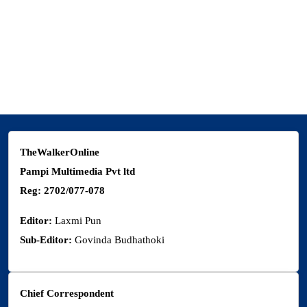
Melina Devkota
New Baneshwor, Kathmandu
9851185574
thewalkermagazine@gmail.com
TheWalkerOnline
Pampi Multimedia Pvt ltd
Reg: 2702/077-078
Editor:
Laxmi Pun
Sub-Editor:
Govinda Budhathoki
Chief Correspondent